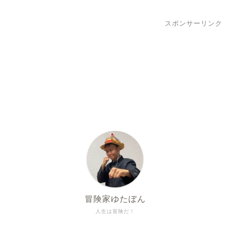
スポンサーリンク
冒険家ゆたぼん
人生は冒険だ！