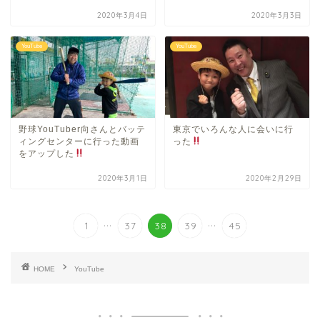
2020年3月4日
2020年3月3日
YouTube
YouTube
野球YouTuber向さんとバッテ
東京でいろんな人に会いに行
ィングセンターに行った動画
った
をアップした
2020年3月1日
2020年2月29日
...
...
1
37
38
39
45
HOME
YouTube