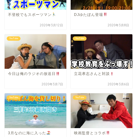
不登校でもスポーツマン
DJゆたぼん登場
2020年3月12日
2020年3月8日
YouTube
YouTube
今日は俺のラジオの放送日
立花孝志さんと対談
2020年3月7日
2020年3月6日
YouTube
YouTube
3月なのに海に入った
映画監督とコラボ