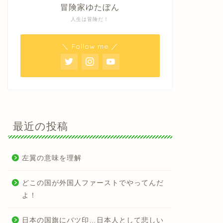
冒険家ゆたぼん
人生は冒険だ！
＼ Follow me ／
最近の投稿
左翼の意味を理解
どこの国が外国人ファーストでやってんだ
よ！
日本の国旗にバツ印…日本人として悲しい