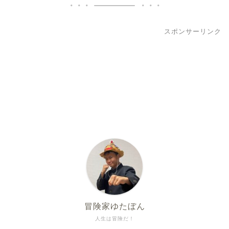
スポンサーリンク
冒険家ゆたぼん
人生は冒険だ！