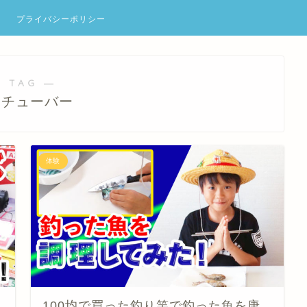
プライバシーポリシー
 TAG ―
ーチューバー
体験
み
100均で買った釣り竿で釣った魚を唐