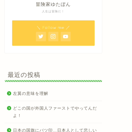
冒険家ゆたぼん
人生は冒険だ！
＼ Follow me ／
最近の投稿
左翼の意味を理解
どこの国が外国人ファーストでやってんだ
よ！
日本の国旗にバツ印…日本人として悲しい