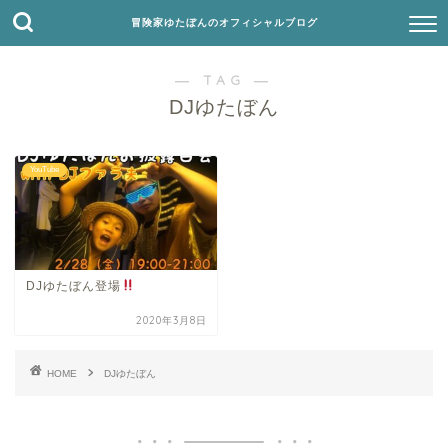
冒険家ゆたぼんのオフィシャルブログ
― TAG ―
DJゆたぼん
YouTube
DJゆたぼん登場
2020年3月8日
HOME
DJゆたぼん