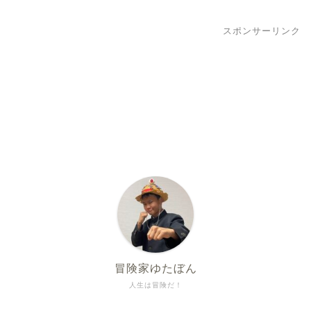
スポンサーリンク
冒険家ゆたぼん
人生は冒険だ！