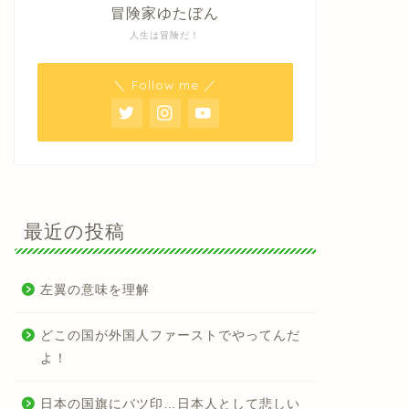
冒険家ゆたぼん
人生は冒険だ！
＼ Follow me ／
最近の投稿
左翼の意味を理解
どこの国が外国人ファーストでやってんだ
よ！
日本の国旗にバツ印…日本人として悲しい