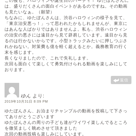
この後も、ハロウィンや誕生日のパーティ！ ゆたぼんさんに
は、盛りだくさんの面白イベントがあるのですね。その動画
も見たいなぁ。（願望）
ちなみに、ゆたぼんさんは、渋谷ハロウィンの様子を見て、
「東京治安悪っ！」って思われたかもしれませんが、東京に
はあんな人ばかりではありませんよ。私も、渋谷ハロウィン
の治安の悪さには遠目から見て辟易しています。遠目から見
るのは行かないからです。小型トラックみたいに押しつぶさ
れかねない。対策費も億を軽く超えるとか。義務教育の行く
末を感じます。
長くなりましたので、これで失礼します。
次回も面白くて楽しくて勇気付けられる動画を楽しみにして
おります。
返信
ゆん
より:
2019年10月31日 8:09 PM
ゆたぼんさん、お泊まりチャンプルの動画を投稿して下さっ
てありがとうございます
ゆたぼんさんの周りの子ども達がワイワイ楽しんでるところ
を微笑ましく眺めさせて頂きました
次回の動画投稿も楽しみにしています。