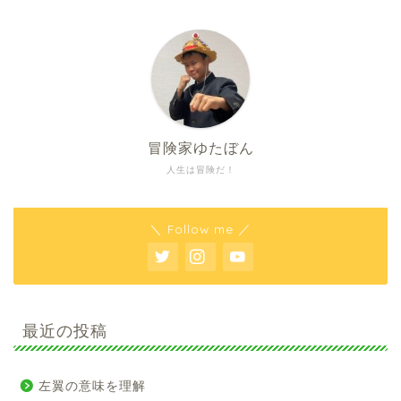
冒険家ゆたぼん
人生は冒険だ！
＼ Follow me ／
最近の投稿
左翼の意味を理解