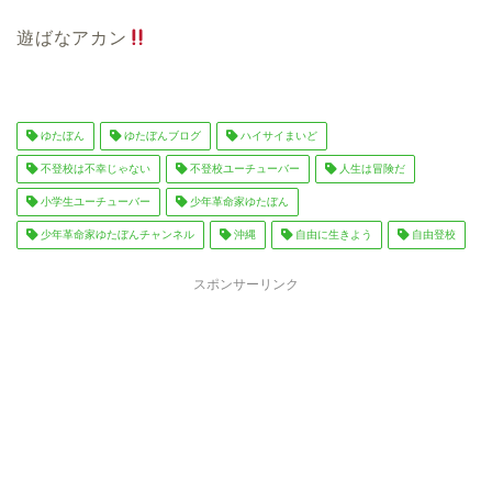
遊ばなアカン
ゆたぼん
ゆたぼんブログ
ハイサイまいど
不登校は不幸じゃない
不登校ユーチューバー
人生は冒険だ
小学生ユーチューバー
少年革命家ゆたぼん
少年革命家ゆたぼんチャンネル
沖縄
自由に生きよう
自由登校
スポンサーリンク