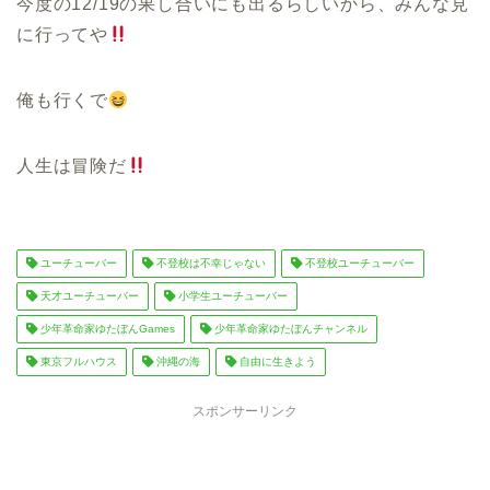
今度の12/19の果し合いにも出るらしいから、みんな見
に行ってや
俺も行くで
人生は冒険だ
ユーチューバー
不登校は不幸じゃない
不登校ユーチューバー
天才ユーチューバー
小学生ユーチューバー
少年革命家ゆたぼんGames
少年革命家ゆたぼんチャンネル
東京フルハウス
沖縄の海
自由に生きよう
スポンサーリンク