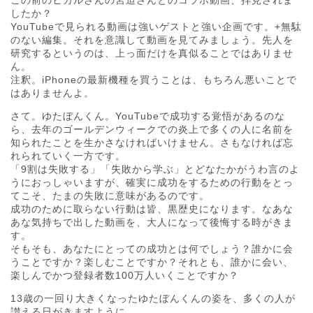
したか？
YouTubeで見られる動画は強いゲストと強い企画です。+無駄
のない編集。それを意識して動画を見てみましょう。先人を
研究するというのは、上っ面だけを真似ることではありませ
ん。
注釈。iPhoneの最新機種を買うことは、もちろん悪いことで
はありませんよ。
さて。ゆたぼんくん。YouTubeで成功する覚悟があるのな
ら、去年のゴールデンウィークでの炎上で多くの人に名前を
知られたことを生かさなければいけません。さもなければ忘
れられていく一方です。
「9割は失敗する」「失敗から学ぶ」とどなたかがうわ言のよ
うにおっしゃいますが、確実に成功をするための行動をとっ
てこそ、たまの失敗に意味があるのです。
成功のために取らない行動は皆、黒歴史になります。なあな
あな気持ちで出した動画を、大人になって後悔する時がきま
す。
そもそも、あなたにとっての成功とは何でしょう？誰かに会
うことですか？楽しむことですか？それとも、誰かに会い、
楽しんでかつ登録者数100万人いくことですか？
13歳の一回り大きくなったゆたぼんくんの姿を、多くの人が
讃える日がきますように