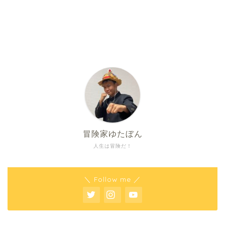
冒険家ゆたぼん
人生は冒険だ！
＼ Follow me ／