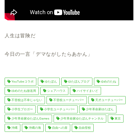
人生は冒険だ
今日の一言「デマながしたらあかん」
YouTubeコラボ
ゆたぼん
ゆたぼんブログ
ゆめのたね
ゆめのたね放送局
シェアハウス
ハイサイまいど
不登校は不幸じゃない
不登校ユーチューバー
天才ユーチューバー
小学生ブロガー
小学生ユーチューバー
少年革命家ゆたぼん
少年革命家ゆたぼんGames
少年革命家ゆたぼんチャンネル
東京
沖縄
沖縄の海
自由への扉
自由登校