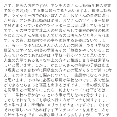
さて、動画の内容ですが、アンチの皆さんは勉強(学校の授業
で習う内容)をしてる事は知ってると思いますよ。根拠は動画
内、ツイッター内でのゆたぼんさん、お父さんの自信に満ち
た発言、アンチ達は動画は勿論、お父さんのツイッター凍結
で騒ぎまくっているのでツイッターには目は通しているはず
です。その中で貴方達二人の発言からして先程の内容の勉強
をゆたぼんさんが取り組んでいるのは明らかだと考えられま
す。その為、動画内でその事を強調する必要はないでしょ
う。もう一つゆたぼんさんが人と人との関係、つまり学校の
授業では学べない内容の学習もその「勉強をやっている」に
入っているのであればやはり学校へ行くべきだと思います。
人生の先輩である色々な年上の方々と相談し合う事は素晴ら
しいと思います。しかし、ゆたぼんさんの年齢の子供はあま
り現実と向き合わずに同級生の方々との繋がりをまず第1に考
え、その中で生まれる悩みについて、一生懸命になるべきだ
と思います。その為に必要な環境が学校なのです。家で勉強
ができるならきっと宿題も出来るはずです。一番の優先順位
を同級生との繋がりにしたら、前よりハードルは下がるは
ず、「学校へ行かない」という事が売りなのは分かります。
しかしそれを失っても学校へ行く方がアンチも減りますし、
色々学べます。圧倒的にメリットが大きいはずです。ですが
それが厳しいのであればまずアンチコメントを見るところか
ら始めるべきです。馬鹿な煽りコメもありますが、「アンチ