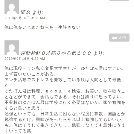
匿名
より:
2019年9月16日 3:28 AM
俺は俺をいじめた奴らを一生許さない
返信
運動神経０才能０やる気１００
より:
2019年9月16日 4:22 AM
俺は現役Ｆラン私立文系大学生だが、ゆたぼん君はすごい。
まず言いたいことがある。
アンチ活動でストレスを発散している奴は人間として最低
だ！
ゆたぼん君は料理、ｇｏｏｇｌｅ検索、お笑い、歌を歌うこ
となどができて、会話もできる。それは誇りに思ってよい。
不登校のゆたぼん君は学校に行く必要はないが、家で勉強を
すると良いと思う。
勉強といっても、日常生活に困らない程度に算数、国語とか
勉強するだけ。興味があったらそれ以上勉強してもいいか
も。俺はそうして生きてきたし、勉強しなくても意外にうま
くいってる笑