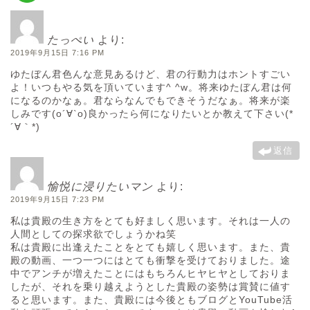
たっぺい
より:
2019年9月15日 7:16 PM
ゆたぼん君色んな意見あるけど、君の行動力はホントすごい
よ！いつもやる気を頂いています^ ^w。将来ゆたぼん君は何
になるのかなぁ。君ならなんでもできそうだなぁ。将来が楽
しみです(о´∀`о)良かったら何になりたいとか教えて下さい(*
´∀｀*)
返信
愉悦に浸りたいマン
より:
2019年9月15日 7:23 PM
私は貴殿の生き方をとても好ましく思います。それは一人の
人間としての探求欲でしょうかね笑
私は貴殿に出逢えたことをとても嬉しく思います。また、貴
殿の動画、一つ一つにはとても衝撃を受けておりました。途
中でアンチが増えたことにはもちろんヒヤヒヤとしておりま
したが、それを乗り越えようとした貴殿の姿勢は賞賛に値す
ると思います。また、貴殿には今後ともブログとYouTube活