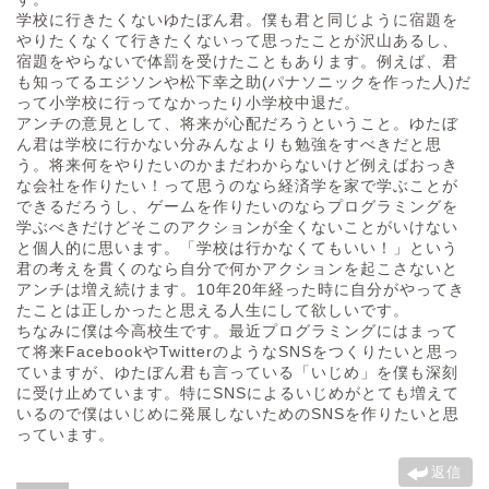
学校に行きたくないゆたぼん君。僕も君と同じように宿題を
やりたくなくて行きたくないって思ったことが沢山あるし、
宿題をやらないで体罰を受けたこともあります。例えば、君
も知ってるエジソンや松下幸之助(パナソニックを作った人)だ
って小学校に行ってなかったり小学校中退だ。
アンチの意見として、将来が心配だろうということ。ゆたぼ
ん君は学校に行かない分みんなよりも勉強をすべきだと思
う。将来何をやりたいのかまだわからないけど例えばおっき
な会社を作りたい！って思うのなら経済学を家で学ぶことが
できるだろうし、ゲームを作りたいのならプログラミングを
学ぶべきだけどそこのアクションが全くないことがいけない
と個人的に思います。「学校は行かなくてもいい！」という
君の考えを貫くのなら自分で何かアクションを起こさないと
アンチは増え続けます。10年20年経った時に自分がやってき
たことは正しかったと思える人生にして欲しいです。
ちなみに僕は今高校生です。最近プログラミングにはまって
て将来FacebookやTwitterのようなSNSをつくりたいと思っ
ていますが、ゆたぼん君も言っている「いじめ」を僕も深刻
に受け止めています。特にSNSによるいじめがとても増えて
いるので僕はいじめに発展しないためのSNSを作りたいと思
っています。
返信