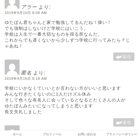
アラー
より:
2019年9月16日 8:08 AM
ゆたぼん君ちゃんと家で勉強してるんだね！偉い！
でも強制はしないけど学校にはいこう。
学校は人生で一番大切なものを得る所なんだ。
これからでも遅くないから少しずつ学校に行ってみたら？じ
ゃあね！
返信
匿名
より:
2019年9月16日 8:18 AM
学校にいかなくていいとか言わない方がいいと思います
みんな行きたくないのに1人だけズル休み
そして色々な有名人に会っているとなるとたくさんの人が
ゆたぼんみたいになってしまうと思います
長文失礼しました
返信
ホーム
プロフィール
お問い合わせ
プライバシーポリシー
ゆたぼん好きの社畜
より: