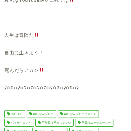
みんなYouTube絶対に観てな
人生は冒険だ
自由に生きよう！
死んだらアカン
ʕ•̫͡•ʕ•̫͡•ʔ•̫͡•ʔ•̫͡•ʕ•̫͡•ʔ•̫͡•ʕ•̫͡•ʕ•̫͡•ʔ•̫͡•ʔ•̫͡•ʕ•̫͡•ʔ
ゆたぼん
ゆたぼんブログ
ゆたぼんブログコメント
ハイサイまいど
不登校は不幸じゃない
不登校ユーチューバー