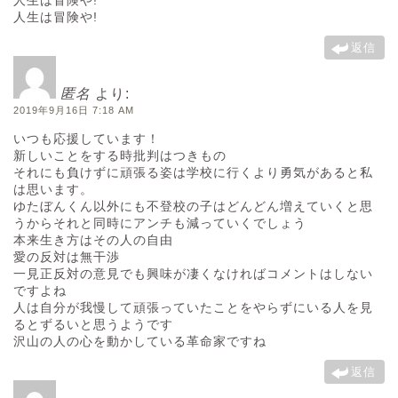
人生は冒険や!
人生は冒険や!
返信
匿名
より:
2019年9月16日 7:18 AM
いつも応援しています！
新しいことをする時批判はつきもの
それにも負けずに頑張る姿は学校に行くより勇気があると私
は思います。
ゆたぼんくん以外にも不登校の子はどんどん増えていくと思
うからそれと同時にアンチも減っていくでしょう
本来生き方はその人の自由
愛の反対は無干渉
一見正反対の意見でも興味が凄くなければコメントはしない
ですよね
人は自分が我慢して頑張っていたことをやらずにいる人を見
るとずるいと思うようです
沢山の人の心を動かしている革命家ですね
返信