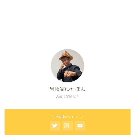
冒険家ゆたぼん
人生は冒険だ！
＼ Follow me ／