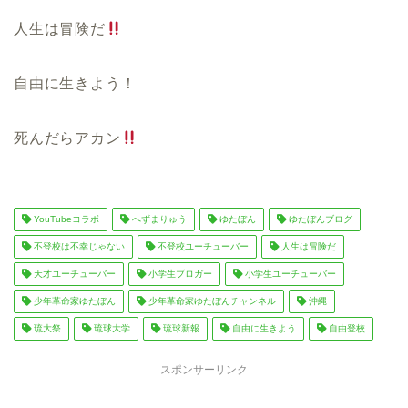
人生は冒険だ
自由に生きよう！
死んだらアカン
YouTubeコラボ
へずまりゅう
ゆたぼん
ゆたぼんブログ
不登校は不幸じゃない
不登校ユーチューバー
人生は冒険だ
天才ユーチューバー
小学生ブロガー
小学生ユーチューバー
少年革命家ゆたぼん
少年革命家ゆたぼんチャンネル
沖縄
琉大祭
琉球大学
琉球新報
自由に生きよう
自由登校
スポンサーリンク