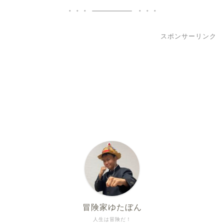
スポンサーリンク
冒険家ゆたぼん
人生は冒険だ！