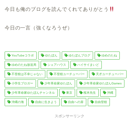
今日も俺のブログを読んでくれてありがとう
今日の一言（強くなろうぜ）
YouTubeコラボ
ゆたぼん
ゆたぼんブログ
ゆめのたね
ゆめのたね放送局
シェアハウス
ハイサイまいど
不登校は不幸じゃない
不登校ユーチューバー
天才ユーチューバー
小学生ブロガー
少年革命家ゆたぼん
少年革命家ゆたぼんGames
少年革命家ゆたぼんチャンネル
東京
桜木先生
沖縄
沖縄の海
自由に生きよう
自由への扉
自由登校
スポンサーリンク