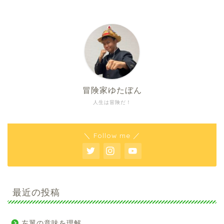
冒険家ゆたぼん
人生は冒険だ！
＼ Follow me ／
最近の投稿
左翼の意味を理解