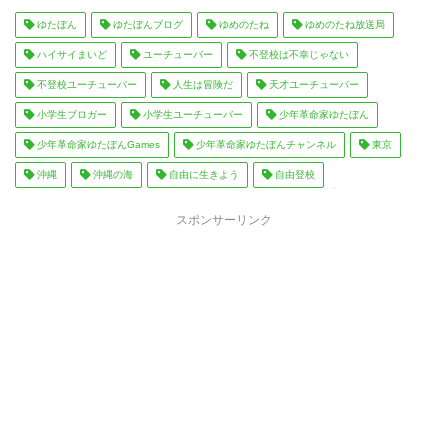
ゆたぼん
ゆたぼんブログ
ゆめのたね
ゆめのたね放送局
ハイサイまいど
ユーチューバー
不登校は不幸じゃない
不登校ユーチューバー
人生は冒険だ
天才ユーチューバー
小学生ブロガー
小学生ユーチューバー
少年革命家ゆたぼん
少年革命家ゆたぼんGames
少年革命家ゆたぼんチャンネル
東京
沖縄
沖縄の海
自由に生きよう
自由登校
スポンサーリンク