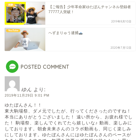
体験
【ご報告】少年革命家ゆたぼんチャンネル登録者
77777人突破！
2019年8月10日
YouTube
へずまりゅう逮捕
2020年7月12日
POSTED COMMENT
ゆん
より:
2019年11月29日 9:01 PM
ゆたぼんさん！！
東大駒場祭、ダメ元でしたが、行ってくださったのですね！
本当にありがとうございました！ 遠い所から、お疲れ様でし
た！ 駒場祭、楽しんでくれてたら嬉しいな♪ 動画、楽しみに
しております。朝倉未来さんのコラボ動画も、同じく楽しみ
にしております。ゆたぼんさんにはゆたぼんさんのペースが