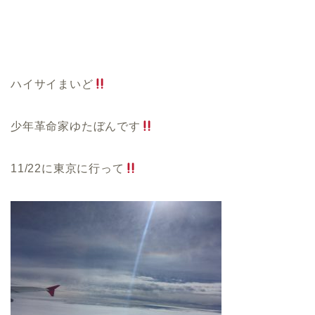
ハイサイまいど
少年革命家ゆたぼんです
11/22
に東京に行って