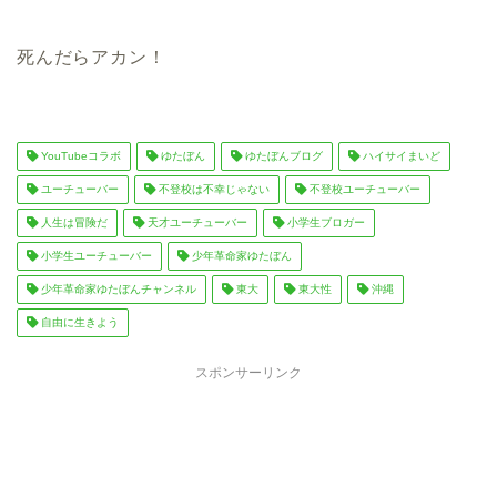
死んだらアカン！
YouTubeコラボ
ゆたぼん
ゆたぼんブログ
ハイサイまいど
ユーチューバー
不登校は不幸じゃない
不登校ユーチューバー
人生は冒険だ
天才ユーチューバー
小学生ブロガー
小学生ユーチューバー
少年革命家ゆたぼん
少年革命家ゆたぼんチャンネル
東大
東大性
沖縄
自由に生きよう
スポンサーリンク