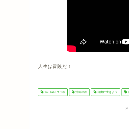
人生は冒険だ！
YouTubeコラボ
沖縄の海
自由に生きよう
ス