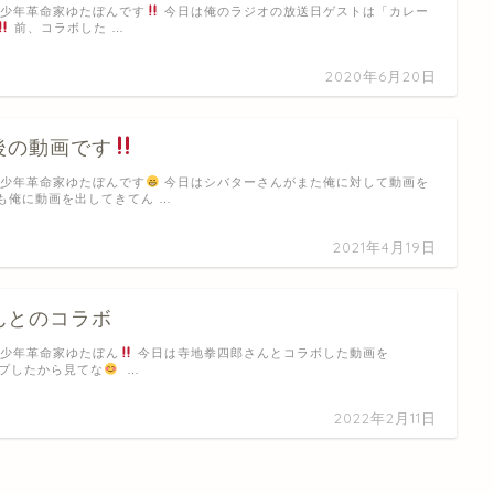
 少年革命家ゆたぼんです
今日は俺のラジオの放送日ゲストは「カレー
前、コラボした …
2020年6月20日
後の動画です
 少年革命家ゆたぼんです
今日はシバターさんがまた俺に対して動画を
も俺に動画を出してきてん …
2021年4月19日
んとのコラボ
 少年革命家ゆたぼん
今日は寺地拳四郎さんとコラボした動画を
アップしたから見てな
…
2022年2月11日