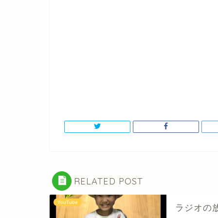
RELATED POST
YouTube
ラジオの