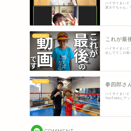
ハイサイまいど
屋タケちゃん」
YouTube
これが最
ハイサイまいど
出しててこの前
YouTube
拳四郎さ
ハイサイまいど
YouTubeに