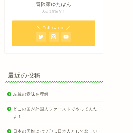
冒険家ゆたぼん
人生は冒険だ！
＼ Follow me ／
最近の投稿
左翼の意味を理解
どこの国が外国人ファーストでやってんだ
よ！
日本の国旗にバツ印…日本人として悲しい