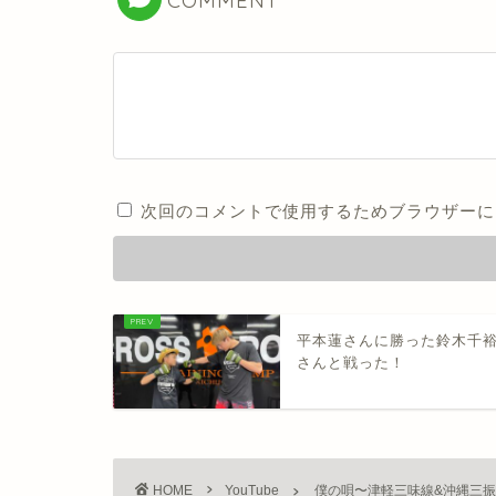
COMMENT
次回のコメントで使用するためブラウザーに
平本蓮さんに勝った鈴木千
さんと戦った！
HOME
YouTube
僕の唄〜津軽三味線&沖縄三