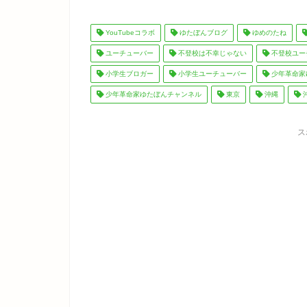
YouTubeコラボ
ゆたぼんブログ
ゆめのたね
ユーチューバー
不登校は不幸じゃない
不登校ユー
小学生ブロガー
小学生ユーチューバー
少年革命家
少年革命家ゆたぼんチャンネル
東京
沖縄
ス