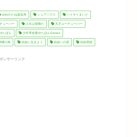
ゆめのたね放送局
シェアハウス
ハイサイまいど
チューバー
人生は冒険だ
天才ユーチューバー
ゆたぼん
少年革命家ゆたぼんGames
沖縄の海
自由に生きよう
自由への扉
自由登校
ポンサーリンク