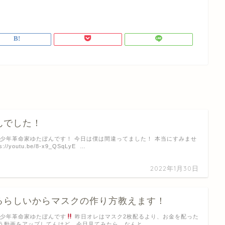
んでした！
 少年革命家ゆたぼんです！ 今日は僕は間違ってました！ 本当にすみませ
//youtu.be/8-x9_QSqLyE …
2022年1月30日
るらしいからマスクの作り方教えます！
 少年革命家ゆたぼんです
昨日オレはマスク2枚配るより、お金を配った
う動画をアップしてんけど、今日見てみたら、なんと …