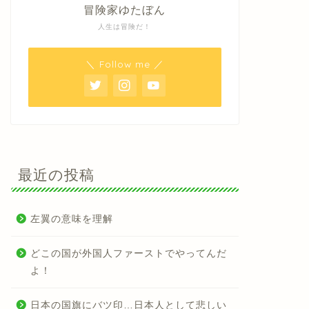
冒険家ゆたぼん
人生は冒険だ！
＼ Follow me ／
最近の投稿
左翼の意味を理解
どこの国が外国人ファーストでやってんだ
よ！
日本の国旗にバツ印…日本人として悲しい