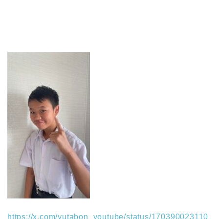
https://x.com/yutabon_youtube/status/170390023110