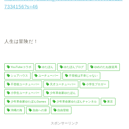
7334156?s=46
人生は冒険だ！
YouTubeコラボ
ゆたぼん
ゆたぼんブログ
ゆめのたね放送局
シェアハウス
ユーチューバー
不登校は不幸じゃない
不登校ユーチューバー
天才ユーチューバー
小学生ブロガー
小学生ユーチューバー
少年革命家ゆたぼん
少年革命家ゆたぼんGames
少年革命家ゆたぼんチャンネル
東京
沖縄の海
自由への扉
自由登校
スポンサーリンク