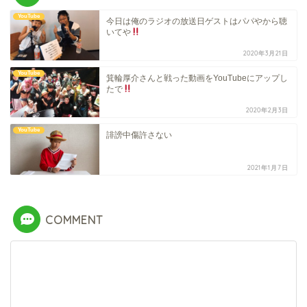
YouTube
今日は俺のラジオの放送日ゲストはパパやから聴
いてや
2020年3月21日
YouTube
箕輪厚介さんと戦った動画をYouTubeにアップし
たで
2020年2月3日
YouTube
誹謗中傷許さない
2021年1月7日
COMMENT