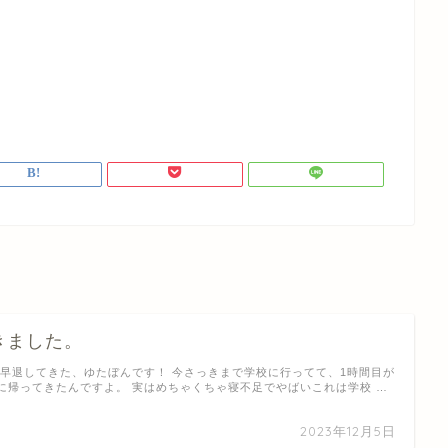
きました。
 早退してきた、ゆたぼんです！ 今さっきまで学校に行ってて、1時間目が
に帰ってきたんですよ。 実はめちゃくちゃ寝不足でやばいこれは学校 …
2023年12月5日