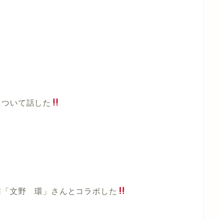
について話した
猫「文野 環」さんとコラボした