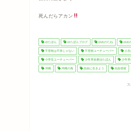
死んだらアカン
ゆたぼん
ゆたぼんブログ
ゆめのたね
ゆめ
不登校は不幸じゃない
不登校ユーチューバー
人生
小学生ユーチューバー
少年革命家ゆたぼん
少年革
沖縄
沖縄の海
自由に生きよう
自由登校
ス