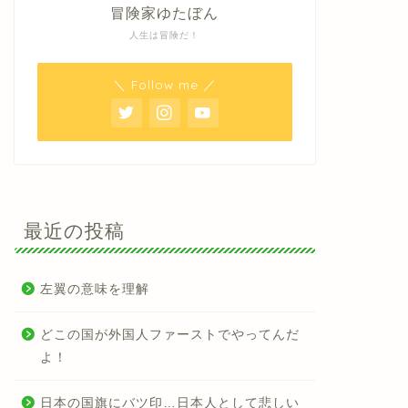
冒険家ゆたぼん
人生は冒険だ！
＼ Follow me ／
最近の投稿
左翼の意味を理解
どこの国が外国人ファーストでやってんだ
よ！
日本の国旗にバツ印…日本人として悲しい