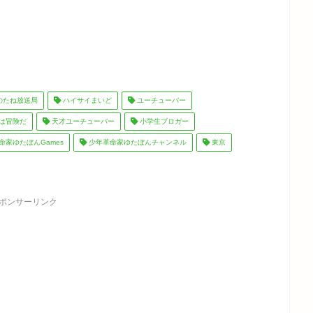
のたね放送局
ハイサイまいど
ユーチューバー
は冒険だ
天才ユーチューバー
小学生ブロガー
命家ゆたぼんGames
少年革命家ゆたぼんチャンネル
東京
ポンサーリンク