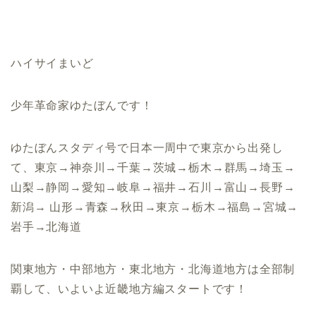
ハイサイまいど
少年革命家ゆたぼんです！
ゆたぼんスタディ号で日本一周中で東京から出発し
て、東京
→
神奈川
→
千葉
→
茨城
→
栃木
→
群馬
→
埼玉
→
山梨
→
静岡
→
愛知
→
岐阜
→
福井
→
石川
→
富山
→
長野
→
新潟
→
山形
→
青森
→
秋田
→
東京
→
栃木
→
福島
→
宮城
→
岩手
→
北海道
関東地方・中部地方・東北地方・北海道地方は全部制
覇して、いよいよ近畿地方編スタートです！