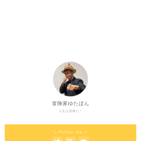
冒険家ゆたぼん
人生は冒険だ！
＼ Follow me ／