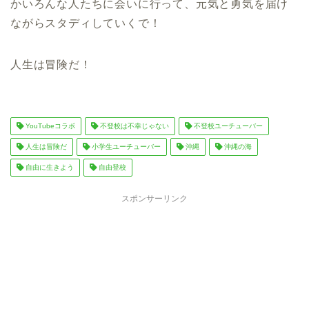
かいろんな人たちに会いに行って、元気と勇気を届け
ながらスタディしていくで！
人生は冒険だ！
YouTubeコラボ
不登校は不幸じゃない
不登校ユーチューバー
人生は冒険だ
小学生ユーチューバー
沖縄
沖縄の海
自由に生きよう
自由登校
スポンサーリンク