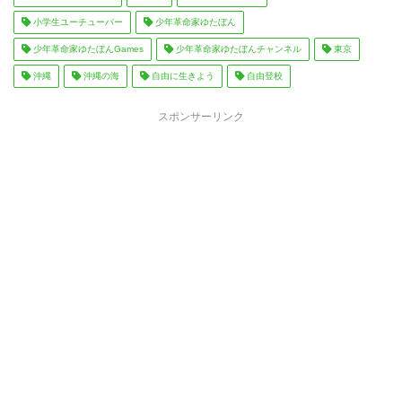
小学生ユーチューバー
少年革命家ゆたぼん
少年革命家ゆたぼんGames
少年革命家ゆたぼんチャンネル
東京
沖縄
沖縄の海
自由に生きよう
自由登校
スポンサーリンク