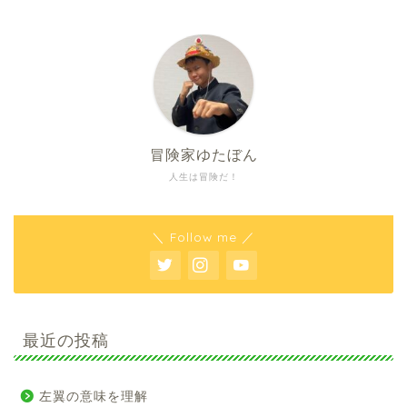
冒険家ゆたぼん
人生は冒険だ！
＼ Follow me ／
最近の投稿
左翼の意味を理解