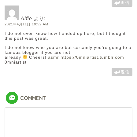
返信
Alfie
より:
2021年4月11日 10:52 AM
I do not even know how I ended up here, but I thought
this post was great.
I do not know who you are but certainly you’re going to a
famous blogger if you are not
already
Cheers!
asmr
https://0mniartist.tumblr.com
0mniartist
返信
COMMENT