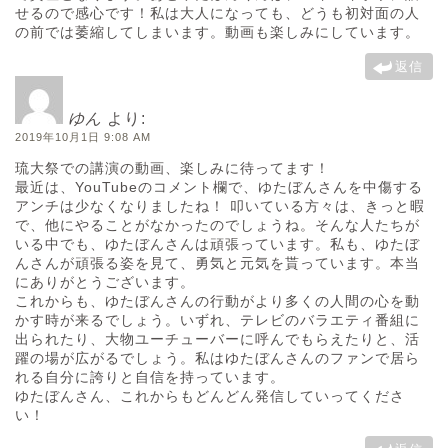
せるので感心です！私は大人になっても、どうも初対面の人
の前では萎縮してしまいます。動画も楽しみにしています。
返信
ゆん
より:
2019年10月1日 9:08 AM
琉大祭での講演の動画、楽しみに待ってます！
最近は、YouTubeのコメント欄で、ゆたぼんさんを中傷する
アンチは少なくなりましたね！ 叩いている方々は、きっと暇
で、他にやることがなかったのでしょうね。そんな人たちが
いる中でも、ゆたぼんさんは頑張っています。私も、ゆたぼ
んさんが頑張る姿を見て、勇気と元気を貰っています。本当
にありがとうございます。
これからも、ゆたぼんさんの行動がより多くの人間の心を動
かす時が来るでしょう。いずれ、テレビのバラエティ番組に
出られたり、大物ユーチューバーに呼んでもらえたりと、活
躍の場が広がるでしょう。私はゆたぼんさんのファンで居ら
れる自分に誇りと自信を持っています。
ゆたぼんさん、これからもどんどん発信していってくださ
い！