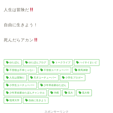
人生は冒険だ
自由に生きよう！
死んだらアカン
ゆたぼん
ゆたぼんブログ
トークライブ
ハイサイまいど
不登校は不幸じゃない
不登校ユーチューバー
乗馬体験
人生は冒険だ
天才ユーチューバー
小学生ブロガー
小学生ユーチューバー
少年革命家ゆたぼん
少年革命家ゆたぼんチャンネル
沖縄
琉大
琉大祭
琉球大学
自由に生きよう
スポンサーリンク