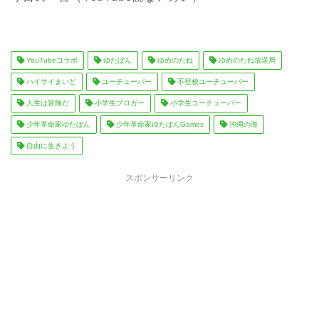
YouTubeコラボ
ゆたぼん
ゆめのたね
ゆめのたね放送局
ハイサイまいど
ユーチューバー
不登校ユーチューバー
人生は冒険だ
小学生ブロガー
小学生ユーチューバー
少年革命家ゆたぼん
少年革命家ゆたぼんGames
沖縄の海
自由に生きよう
スポンサーリンク