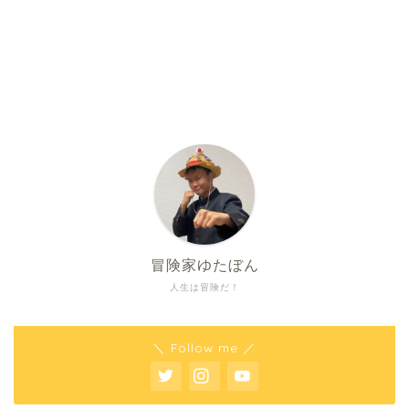
冒険家ゆたぼん
人生は冒険だ！
＼ Follow me ／