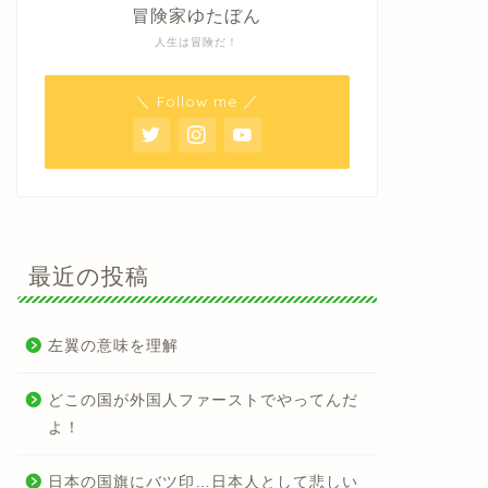
冒険家ゆたぼん
人生は冒険だ！
＼ Follow me ／
最近の投稿
左翼の意味を理解
どこの国が外国人ファーストでやってんだ
よ！
日本の国旗にバツ印…日本人として悲しい