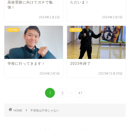
高校受験に向けてガチで勉
ただいま！
強！
2024年2月2日
2024年2月1日
YouTube
YouTube
学校に行ってきます！
2023年終了
2024年2月1日
2023年12月29日
...
1
2
41
HOME
不登校は不幸じゃない