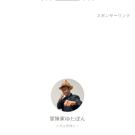
スポンサーリンク
冒険家ゆたぼん
人生は冒険だ！