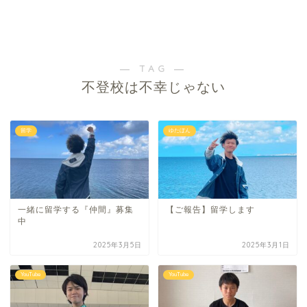
― TAG ―
不登校は不幸じゃない
留学
ゆたぼん
一緒に留学する『仲間』募集
【ご報告】留学します
中
2025年3月5日
2025年3月1日
YouTube
YouTube