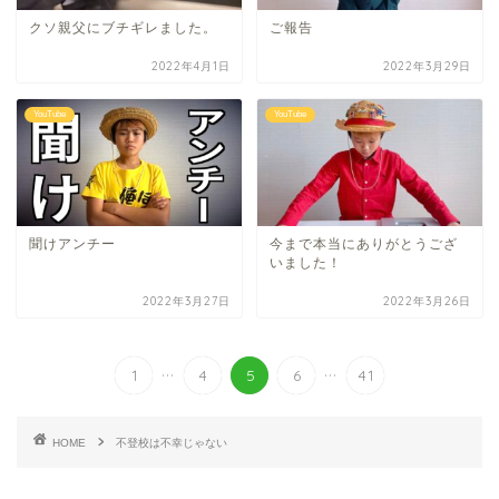
クソ親父にブチギレました。
ご報告
2022年4月1日
2022年3月29日
YouTube
YouTube
聞けアンチー
今まで本当にありがとうござ
いました！
2022年3月27日
2022年3月26日
...
...
1
4
5
6
41
HOME
不登校は不幸じゃない