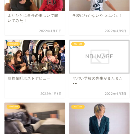
よりひとに事件の事ついて聞
学校に行かないやつはバカ！
いてみた！
2022年4月11日
2022年4月9日
YouTube
YouTube
歌舞伎町ホストデビュー
ヤバい学校の先生がまたまた
●●
2022年4月6日
2022年4月3日
YouTube
YouTube