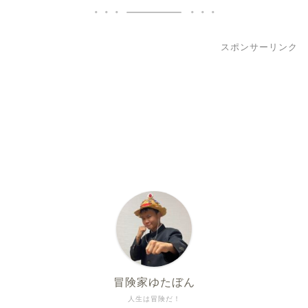
スポンサーリンク
冒険家ゆたぼん
人生は冒険だ！